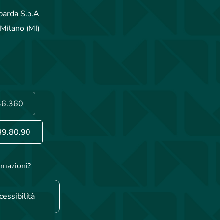
arda S.p.A
Milano (MI)
36.360
89.80.90
rmazioni?
cessibilità