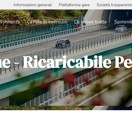
Informazioni generali
Piattaforma gare
Società trasparente
ssistenza
La rete in esercizio
Le nuove tratte
Sostenib
ne - Ricaricabile 