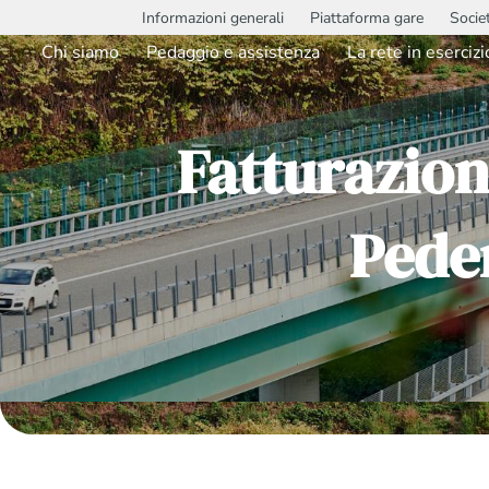
Informazioni generali
Piattaforma gare
Socie
Chi siamo
Pedaggio e assistenza
La rete in esercizi
Fatturazion
Pede