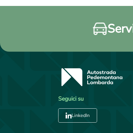
Servi
Seguici su
LinkedIn