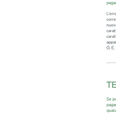
pagam
L’err
corre
nuova
carat
carat
appar
Ó, É,
T
Se po
paga
qualc