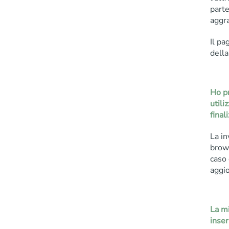
part
aggra
Il pa
della
Ho pr
utili
final
La in
brows
caso 
aggio
La mi
inser