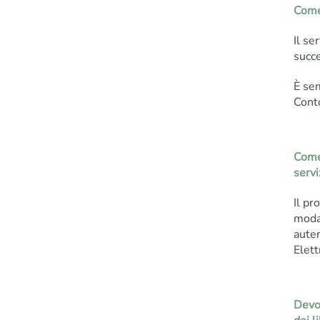
Come 
Il se
succe
È sem
Conto
Come 
servi
Il pr
modal
auten
Elett
Devo 