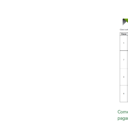
Come
paga