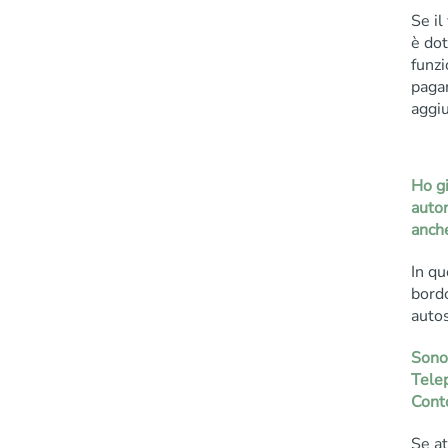
Se il
è dot
funzi
paga
aggiu
Ho gi
auto
anch
In qu
bordo
auto
Sono 
Telep
Cont
Se at