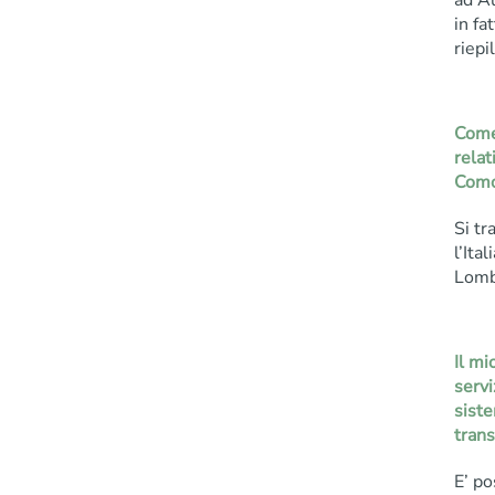
ad A
in fa
riepi
Come 
relat
Com
Si tr
l’Ita
Lomb
Il mi
servi
sist
trans
E’ po