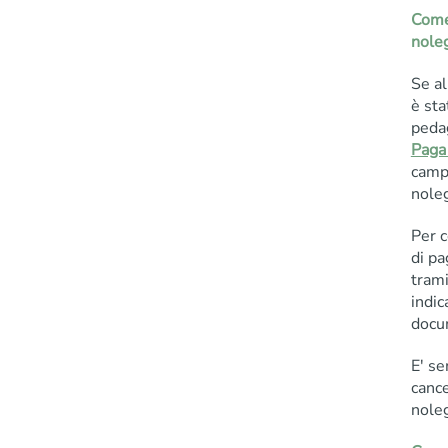
Come 
nole
Se al
è sta
peda
Paga 
campo
nole
Per c
di pa
tram
indic
docum
E' se
cance
noleg