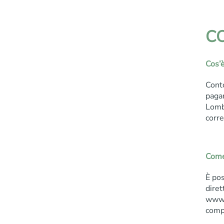
C
Cos’è
Conto
paga
Lomba
corre
Come 
È pos
diret
www.
compi