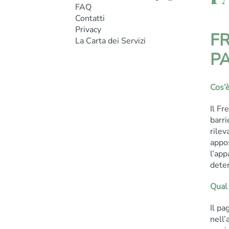
FAQ
Contatti
Privacy
F
La Carta dei Servizi
P
Cos’
Il Fr
barri
rilev
appos
l’app
dete
Qual 
Il pa
nell’