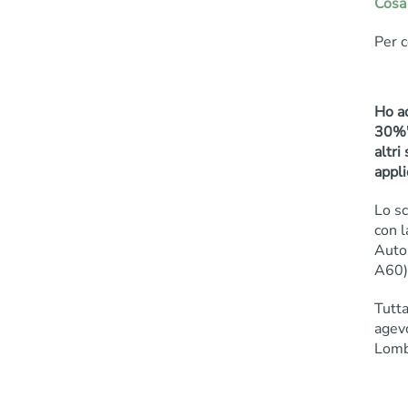
Cosa
Per 
Ho ad
30%" 
altr
appl
Lo sc
con l
Auto
A60) 
Tutta
agev
Lomba