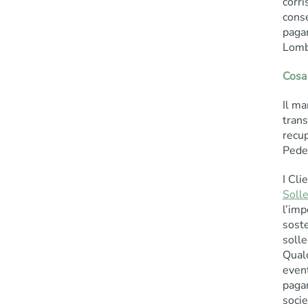
corri
conse
paga
Lomba
Cosa
Il ma
trans
recup
Pede
I Cli
Soll
l’imp
sost
solle
Qual
event
pagam
socie