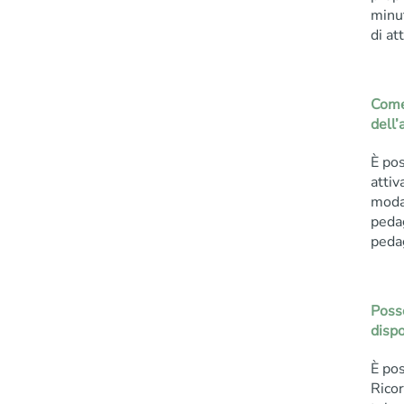
minut
di at
Come
dell’
È pos
attiv
modal
pedag
pedag
Posso
dispo
È pos
Ricor