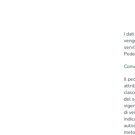
I dat
vengo
serv
Pede
Come 
Il pe
attri
ciasc
del s
vigen
di ve
indic
autos
meto