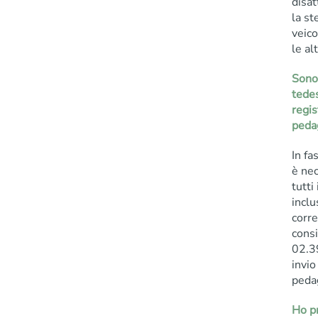
disat
la st
veico
le al
Sono 
tedes
regis
peda
In fa
è nec
tutti
inclu
corre
consi
02.3
invio
peda
Ho pr