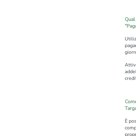
Qual 
“Paga
Utili
pagar
giorn
Attiv
addeb
credi
Come 
Targ
È pos
comp
propr