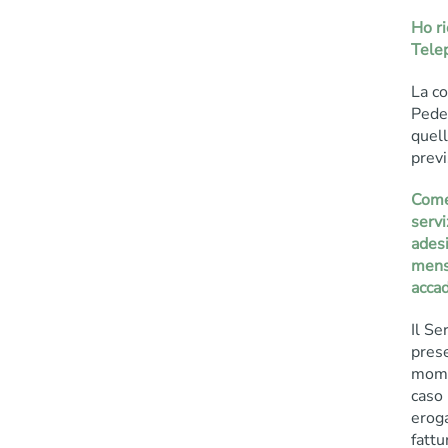
Ho ri
Tele
La co
Pede
quell
previ
Come 
servi
adesi
mensi
acca
Il Se
prese
momen
caso 
eroga
fattu