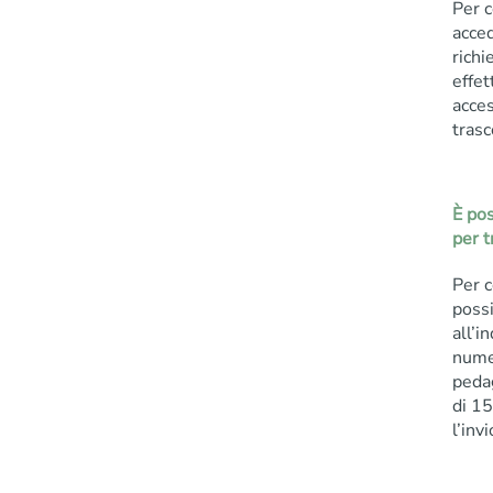
Per c
acce
richi
effet
acces
trasc
È pos
per t
Per c
possi
all’i
numer
pedag
di 15
l’inv