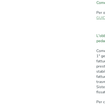
Come 
Per o
GUI
L'obb
pedag
Come 
1° ge
fattu
prest
stabi
fattu
trasm
Siste
fissa
Per c