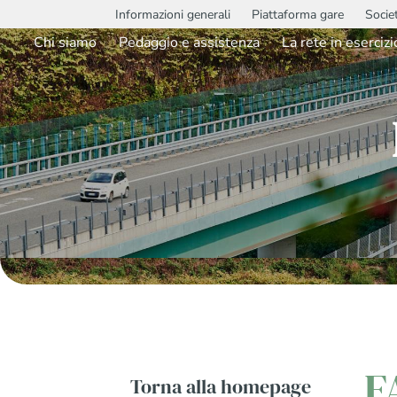
Informazioni generali
Piattaforma gare
Socie
Chi siamo
Pedaggio e assistenza
La rete in esercizi
F
Torna alla homepage