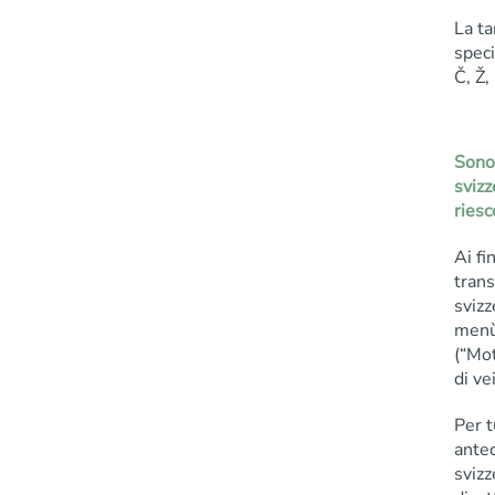
La ta
speci
Č, Ž,
Sono 
svizz
riesc
Ai fi
trans
svizz
menù 
(“Mot
di ve
Per t
ante
svizz