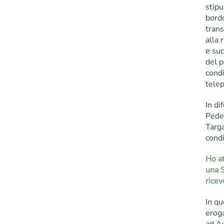
stipu
bord
tran
alla 
e suc
del p
condi
telep
In di
Pede
Targa
condi
Ho at
una S
ricev
In qu
eroga