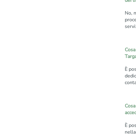
dei l
No, n
proce
servi
Cosa 
Targ
È pos
dedi
conta
Cosa
acced
È pos
nella