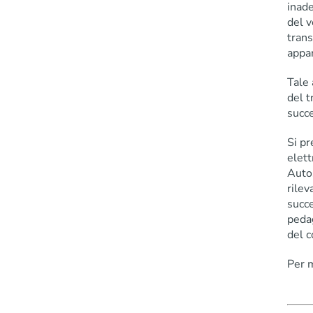
inade
del v
tran
appar
Tale 
del 
succe
Si pr
elett
Auto
rilev
succe
pedag
del c
Per 