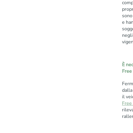
compl
propr
sono
e han
sogge
negli
vigen
È nec
Free
Fermo
dalla
il ve
Free
rilev
ralle