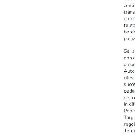
conti
trans
emess
telep
bord
posiz
Se, a
non e
o non
Auto
rilev
succe
pedag
del c
In di
Pede
Targa
regol
Tele