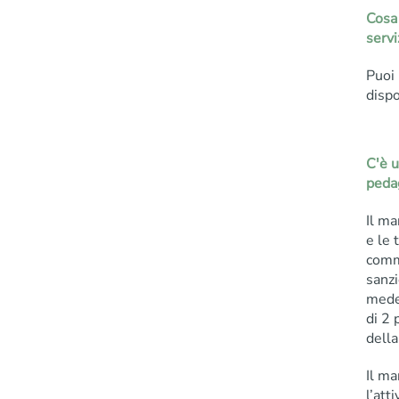
Cosa 
servi
Puoi 
dispo
C'è 
peda
Il m
e le 
comm
sanzi
medes
di 2 
della
Il m
l’att