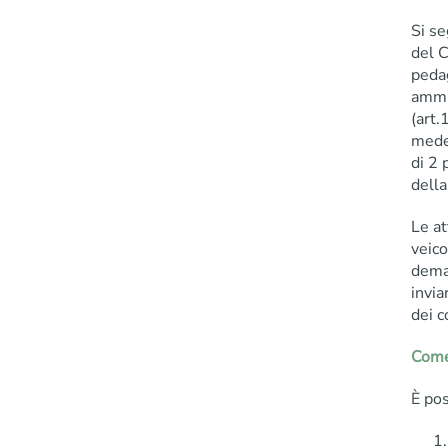
Si se
del 
pedag
ammi
(art.
medes
di 2 
della
Le at
veico
dema
invia
dei c
Come
È pos