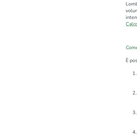
Lomb
volum
inten
Calco
Come 
È pos