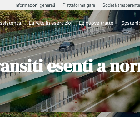
Informazioni generali
Piattaforma gare
Società trasparente
ssistenza
La rete in esercizio
Le nuove tratte
Sostenib
ansiti esenti a no