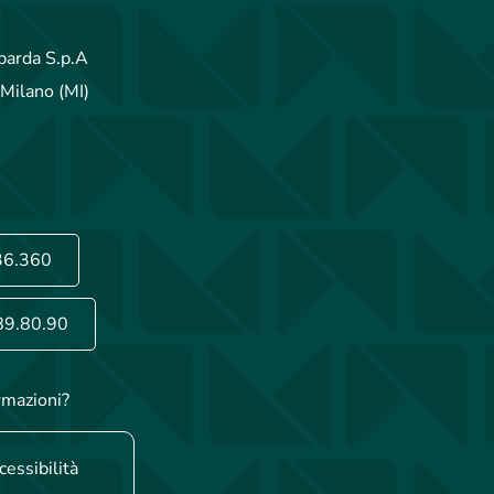
arda S.p.A
Milano (MI)
36.360
89.80.90
rmazioni?
cessibilità