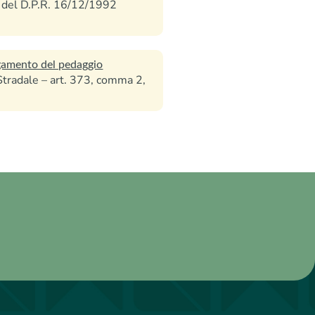
), del D.P.R. 16/12/1992
agamento del pedaggio
a Stradale – art. 373, comma 2,