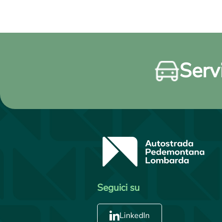
Servi
Seguici su
LinkedIn