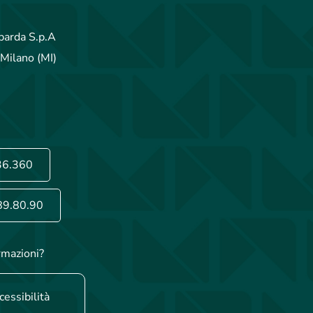
arda S.p.A
Milano (MI)
36.360
89.80.90
rmazioni?
cessibilità