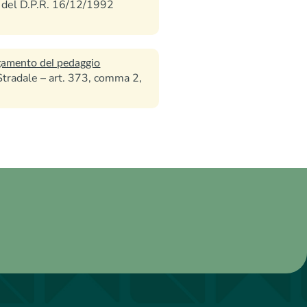
), del D.P.R. 16/12/1992
agamento del pedaggio
a Stradale – art. 373, comma 2,