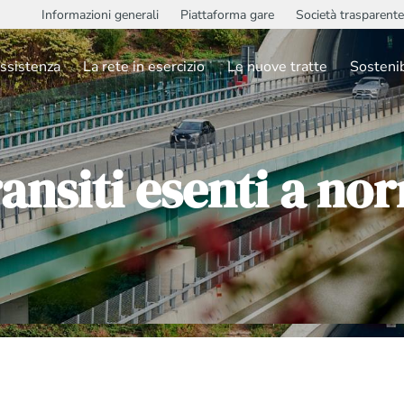
Informazioni generali
Piattaforma gare
Società trasparente
ssistenza
La rete in esercizio
Le nuove tratte
Sostenib
ansiti esenti a no