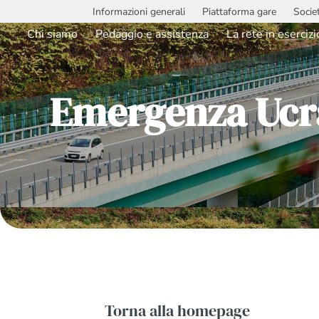
Informazioni generali
Piattaforma gare
Socie
Chi siamo
Pedaggio e assistenza
La rete in esercizi
Emergenza Ucra
Torna alla homepage