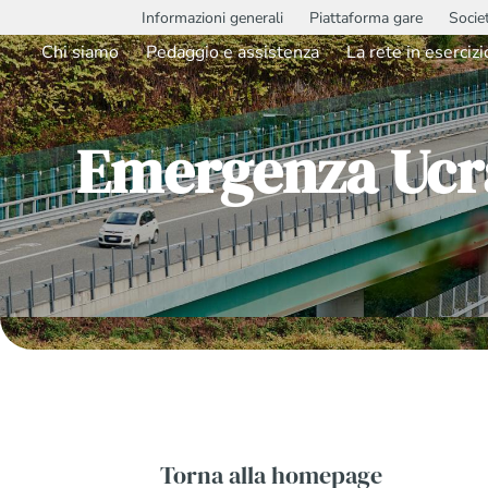
Informazioni generali
Piattaforma gare
Socie
Chi siamo
Pedaggio e assistenza
La rete in esercizi
Emergenza Ucra
Torna alla homepage