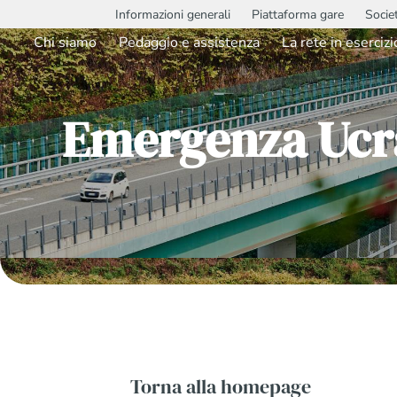
Informazioni generali
Piattaforma gare
Socie
Chi siamo
Pedaggio e assistenza
La rete in esercizi
Emergenza Ucra
Torna alla homepage