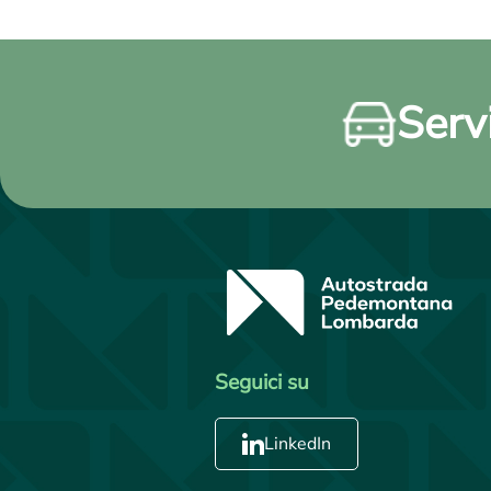
Servi
Seguici su
LinkedIn