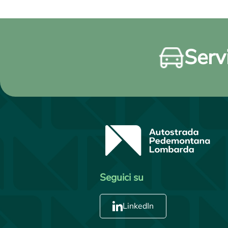
Servi
Seguici su
LinkedIn