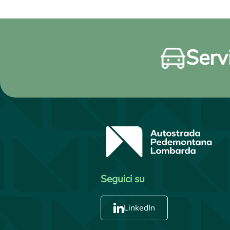
Servi
Seguici su
LinkedIn