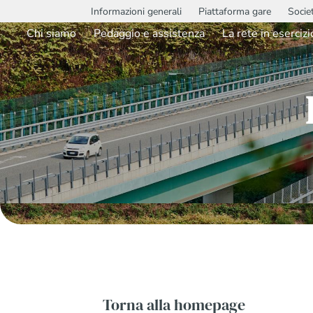
Informazioni generali
Piattaforma gare
Socie
Chi siamo
Pedaggio e assistenza
La rete in esercizi
Torna alla homepage