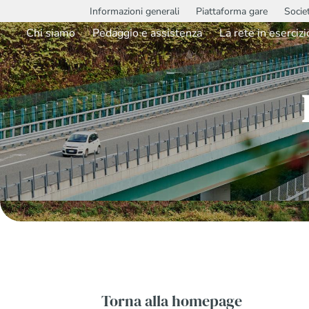
Informazioni generali
Piattaforma gare
Socie
Chi siamo
Pedaggio e assistenza
La rete in esercizi
Torna alla homepage