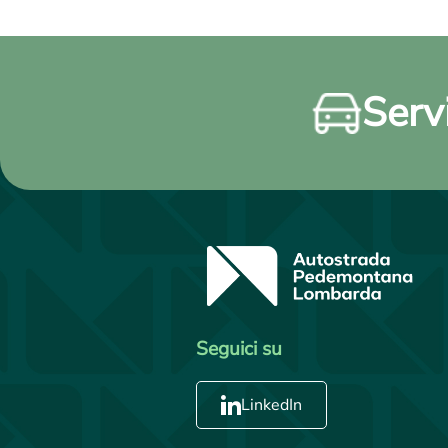
Servi
Seguici su
LinkedIn