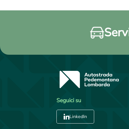
Servi
Seguici su
LinkedIn