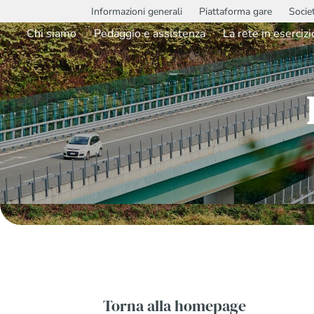
Informazioni generali
Piattaforma gare
Socie
Chi siamo
Pedaggio e assistenza
La rete in esercizi
Torna alla homepage