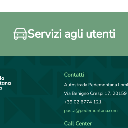
Servizi agli utenti
Contatti
Autostrada Pedemontana Lomb
Via Benigno Crespi 17, 20159 
+39 02.6774 121
posta@pedemontana.com
Call Center