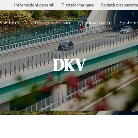
Informazioni generali
Piattaforma gare
Società trasparente
ssistenza
La rete in esercizio
Le nuove tratte
Sostenib
DKV