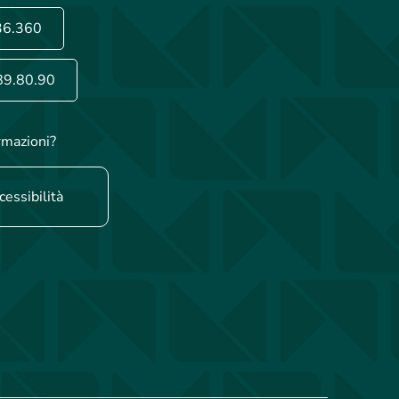
36.360
89.80.90
rmazioni?
cessibilità