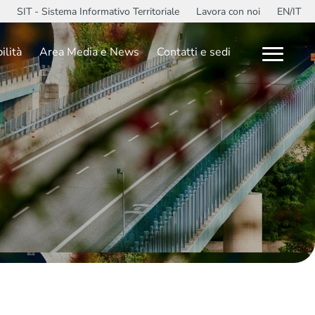
SIT - Sistema Informativo Territoriale
Lavora con noi
EN/IT
ilità
Area Media e News
Contatti e sedi