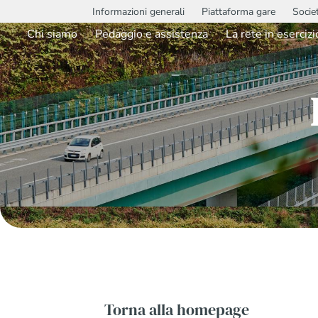
Informazioni generali
Piattaforma gare
Socie
Chi siamo
Pedaggio e assistenza
La rete in esercizi
Torna alla homepage