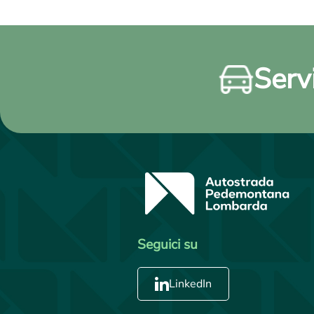
Servi
Seguici su
LinkedIn