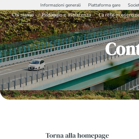
Informazioni generali
Piattaforma gare
Socie
Chi siamo
Pedaggio e assistenza
La rete in esercizi
Con
Torna alla homepage