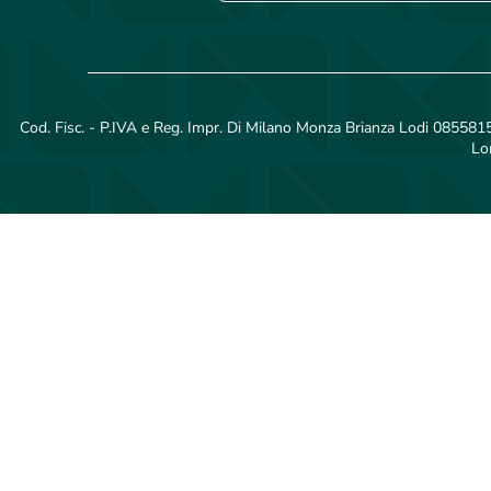
Cod. Fisc. - P.IVA e Reg. Impr. Di Milano Monza Brianza Lodi 08558150
Lo