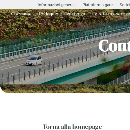
Informazioni generali
Piattaforma gare
Socie
Chi siamo
Pedaggio e assistenza
La rete in esercizi
Con
Torna alla homepage