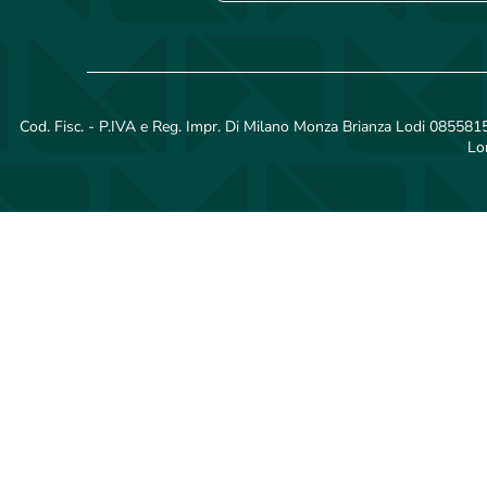
Cod. Fisc. - P.IVA e Reg. Impr. Di Milano Monza Brianza Lodi 08558150
Lo