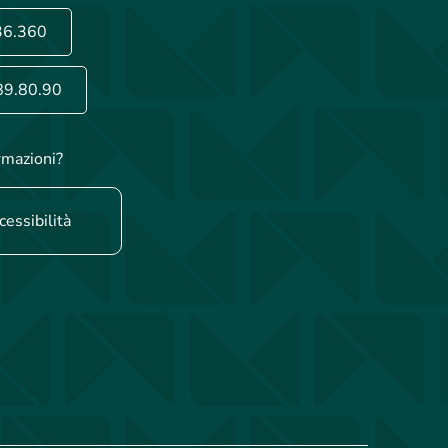
36.360
89.80.90
rmazioni?
cessibilità