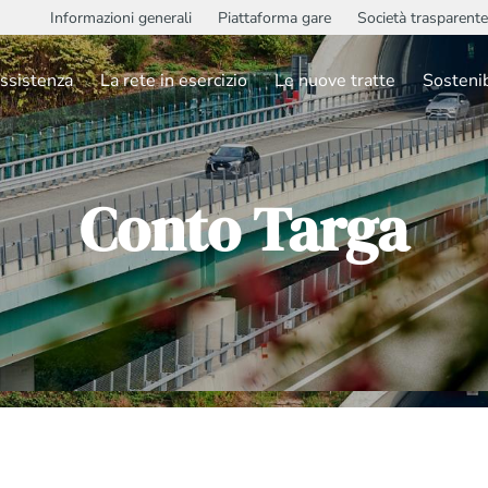
Informazioni generali
Piattaforma gare
Società trasparente
ssistenza
La rete in esercizio
Le nuove tratte
Sostenib
Conto Targa