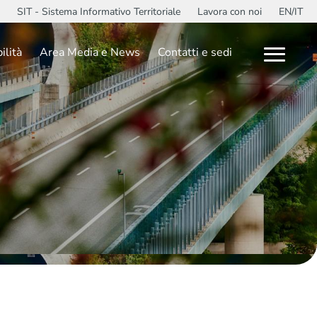
SIT - Sistema Informativo Territoriale
Lavora con noi
EN/IT
ilità
Area Media e News
Contatti e sedi