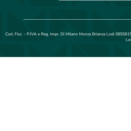
Cod. Fisc. - P.IVA e Reg. Impr. Di Milano Monza Brianza Lodi 08558150
Lo