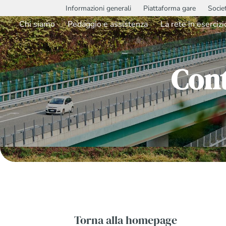
Informazioni generali
Piattaforma gare
Socie
Chi siamo
Pedaggio e assistenza
La rete in esercizi
Con
Torna alla homepage