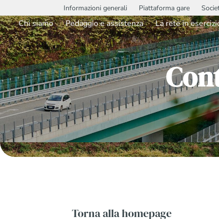
Informazioni generali
Piattaforma gare
Socie
Chi siamo
Pedaggio e assistenza
La rete in esercizi
Con
Torna alla homepage