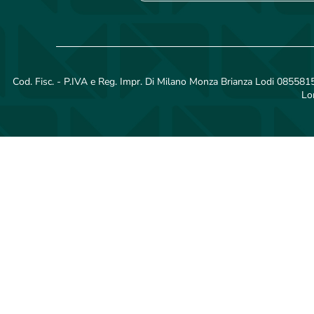
Cod. Fisc. - P.IVA e Reg. Impr. Di Milano Monza Brianza Lodi 08558150
Lo