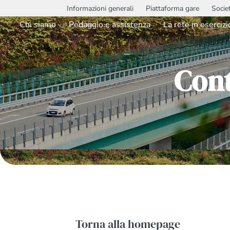
Informazioni generali
Piattaforma gare
Socie
Chi siamo
Pedaggio e assistenza
La rete in esercizi
Con
Torna alla homepage