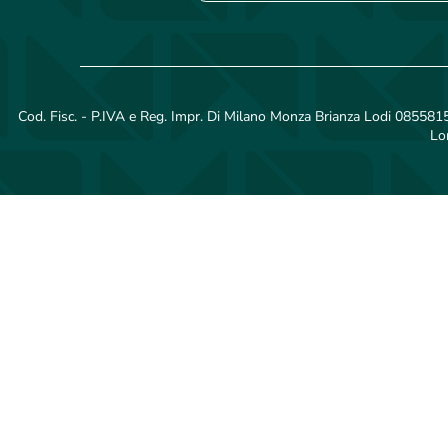
Cod. Fisc. - P.IVA e Reg. Impr. Di Milano Monza Brianza Lodi 08558150
Lo