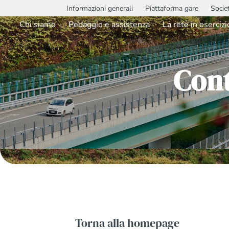
Informazioni generali
Piattaforma gare
Socie
Chi siamo
Pedaggio e assistenza
La rete in esercizi
Con
Torna alla homepage