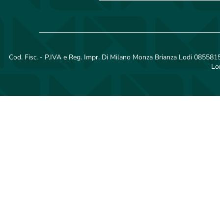
Cod. Fisc. - P.IVA e Reg. Impr. Di Milano Monza Brianza Lodi 08558150
Lo