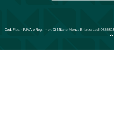
Cod. Fisc. - P.IVA e Reg. Impr. Di Milano Monza Brianza Lodi 08558150
Lo