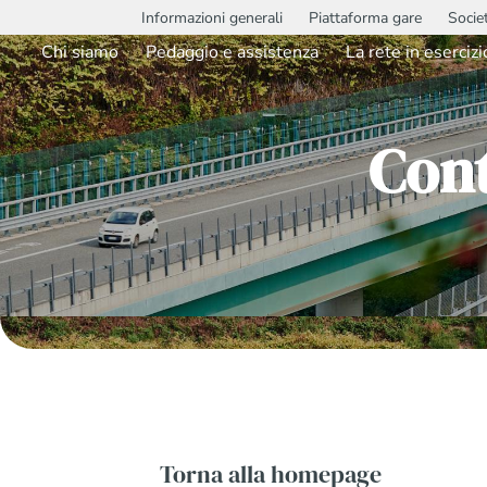
Informazioni generali
Piattaforma gare
Socie
Chi siamo
Pedaggio e assistenza
La rete in esercizi
Con
Torna alla homepage