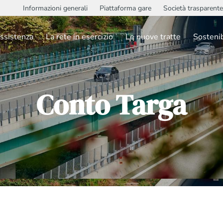
Informazioni generali
Piattaforma gare
Società trasparente
ssistenza
La rete in esercizio
Le nuove tratte
Sostenib
Conto Targa