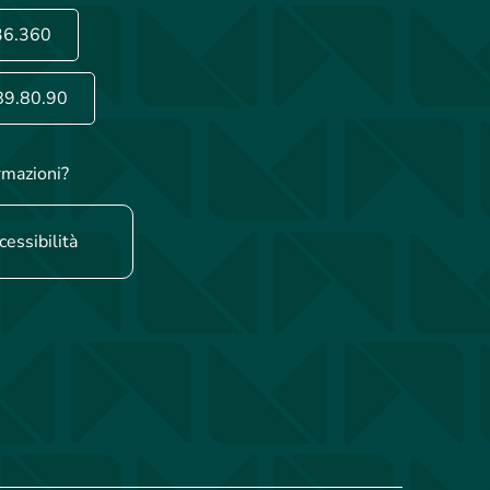
36.360
89.80.90
rmazioni?
cessibilità