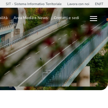
SIT - Sistema Informativo Territoriale
Lavora con noi
EN/IT
ilità
Area Media e News
Contatti e sedi