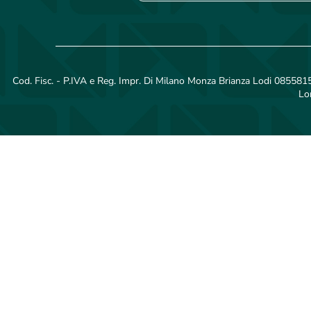
Cod. Fisc. - P.IVA e Reg. Impr. Di Milano Monza Brianza Lodi 08558150
Lo