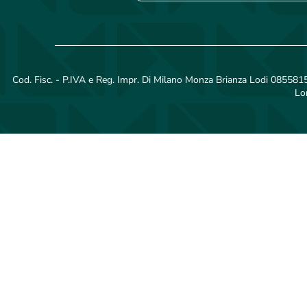
Cod. Fisc. - P.IVA e Reg. Impr. Di Milano Monza Brianza Lodi 08558150
Lo