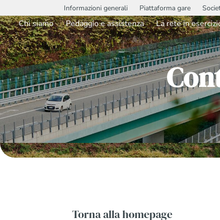
Informazioni generali
Piattaforma gare
Socie
Chi siamo
Pedaggio e assistenza
La rete in esercizi
Con
Torna alla homepage