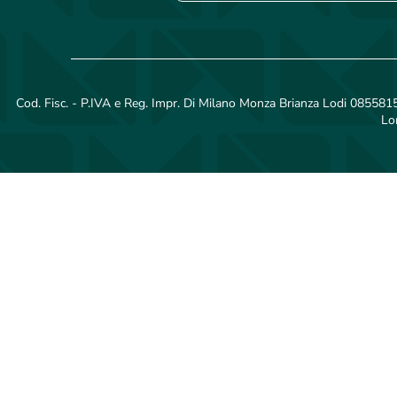
Cod. Fisc. - P.IVA e Reg. Impr. Di Milano Monza Brianza Lodi 08558150
Lo