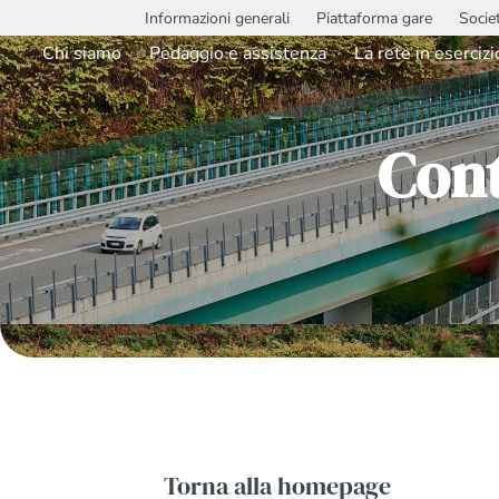
Informazioni generali
Piattaforma gare
Socie
Chi siamo
Pedaggio e assistenza
La rete in esercizi
Con
Torna alla homepage