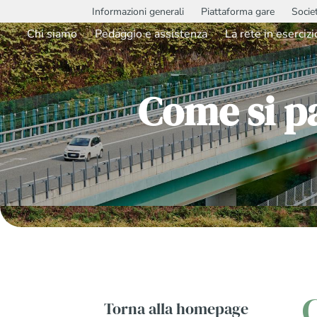
Informazioni generali
Piattaforma gare
Socie
Chi siamo
Pedaggio e assistenza
La rete in esercizi
Come si pa
Torna alla homepage