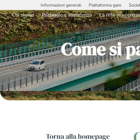
Informazioni generali
Piattaforma gare
Socie
Chi siamo
Pedaggio e assistenza
La rete in esercizi
Come si pa
Torna alla homepage