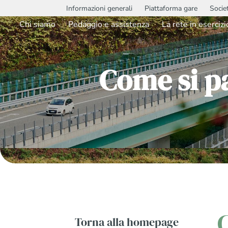
Informazioni generali
Piattaforma gare
Socie
Chi siamo
Pedaggio e assistenza
La rete in esercizi
Come si pa
Torna alla homepage