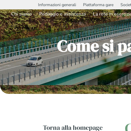
Informazioni generali
Piattaforma gare
Socie
Chi siamo
Pedaggio e assistenza
La rete in esercizi
Come si pa
Torna alla homepage