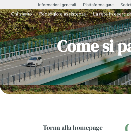
Informazioni generali
Piattaforma gare
Socie
Chi siamo
Pedaggio e assistenza
La rete in esercizi
Come si pa
Torna alla homepage