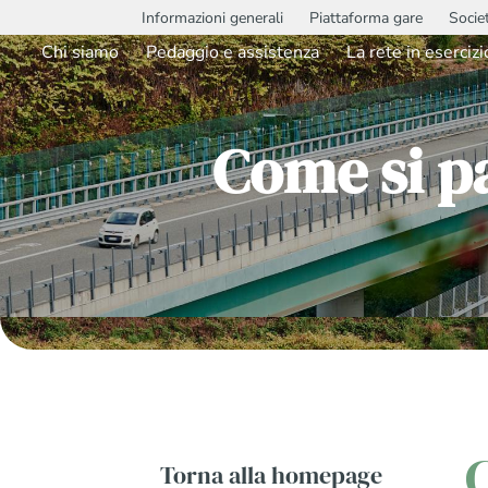
Informazioni generali
Piattaforma gare
Socie
Chi siamo
Pedaggio e assistenza
La rete in esercizi
Come si pa
Torna alla homepage