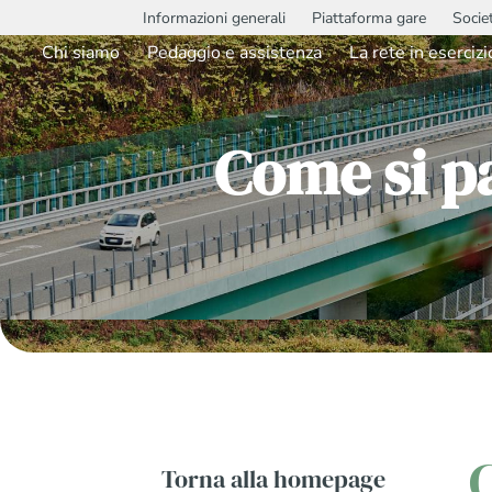
Informazioni generali
Piattaforma gare
Socie
Chi siamo
Pedaggio e assistenza
La rete in esercizi
Come si pa
Torna alla homepage