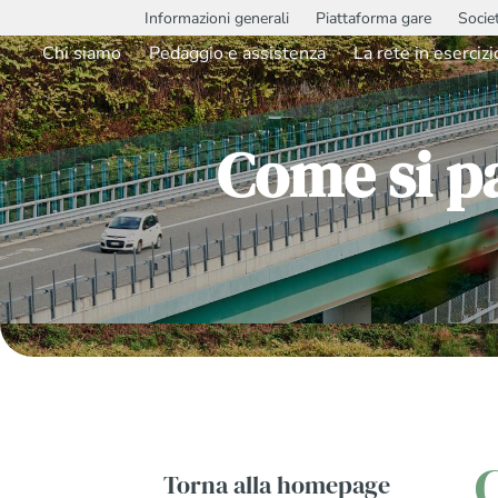
Informazioni generali
Piattaforma gare
Socie
Chi siamo
Pedaggio e assistenza
La rete in esercizi
Come si pa
Torna alla homepage