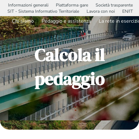
Informazioni generali
Piattaforma gare
Società trasparente
SIT - Sistema Informativo Territoriale
Lavora con noi
EN/IT
Chi siamo
Pedaggio e assistenza
La rete in esercizi
Calcola il
pedaggio