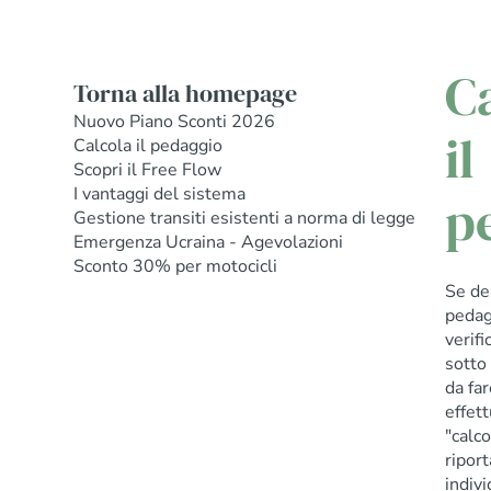
C
Torna alla homepage
Nuovo Piano Sconti 2026
il
Calcola il pedaggio
Scopri il Free Flow
I vantaggi del sistema
p
Gestione transiti esistenti a norma di legge
Emergenza Ucraina - Agevolazioni
Sconto 30% per motocicli
Se des
pedag
verifi
sotto 
da far
effet
"calco
riport
indivi