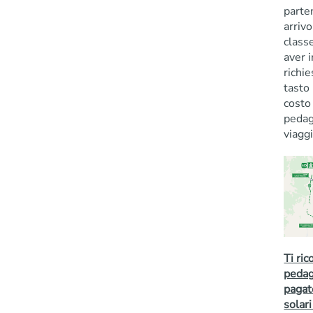
parte
arrivo
class
aver i
richie
tasto 
costo
pedag
viaggi
Ti ric
pedag
pagat
solari