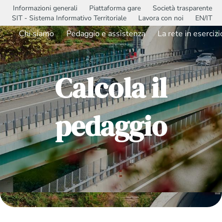
Informazioni generali
Piattaforma gare
Società trasparente
SIT - Sistema Informativo Territoriale
Lavora con noi
EN/IT
Chi siamo
Pedaggio e assistenza
La rete in esercizi
Calcola il
pedaggio