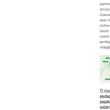
parte
arrivo
class
aver i
richie
tasto 
costo
pedag
viaggi
Ti ric
pedag
pagat
solari