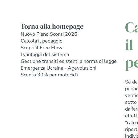
C
Torna alla homepage
Nuovo Piano Sconti 2026
il
Calcola il pedaggio
Scopri il Free Flow
I vantaggi del sistema
p
Gestione transiti esistenti a norma di legge
Emergenza Ucraina - Agevolazioni
Sconto 30% per motocicli
Se des
pedag
verifi
sotto 
da far
effet
"calco
riport
indivi