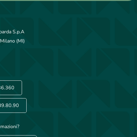
arda S.p.A
Milano (MI)
36.360
89.80.90
rmazioni?