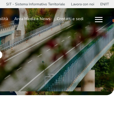
SIT - Sistema Informativo Territoriale
Lavora con noi
EN/IT
ilità
Area Media e News
Contatti e sedi
o