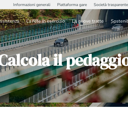
Informazioni generali
Piattaforma gare
Società trasparente
ssistenza
La rete in esercizio
Le nuove tratte
Sostenib
Calcola il pedaggi