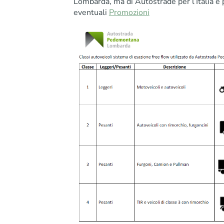
Lombarda, ma di Autostrade per l’Italia e
eventuali
Promozioni
Start (Entrance)
Arrival (Exit)
Choose
Choose
Calculate