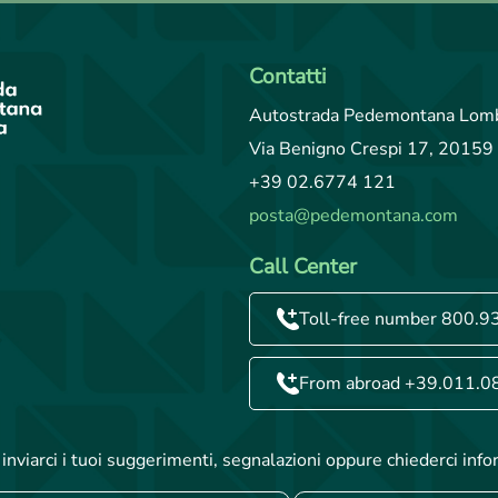
Contatti
Autostrada Pedemontana Lomb
Via Benigno Crespi 17, 20159 
+39 02.6774 121
posta@pedemontana.com
Call Center
Toll-free number 800.9
From abroad +39.011.0
inviarci i tuoi suggerimenti, segnalazioni oppure chiederci info