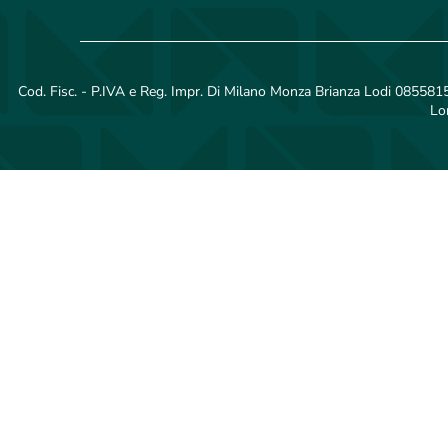
Cod. Fisc. - P.IVA e Reg. Impr. Di Milano Monza Brianza Lodi 08558150
Lo