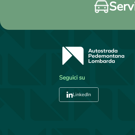
Servi
Seguici su
LinkedIn