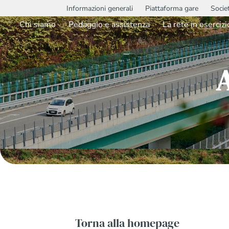
Informazioni generali
Piattaforma gare
Socie
Chi siamo
Pedaggio e assistenza
La rete in esercizi
Torna alla homepage