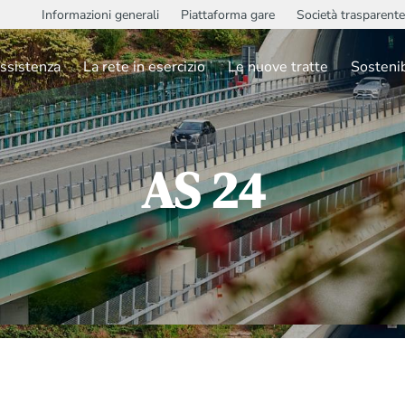
Informazioni generali
Piattaforma gare
Società trasparente
ssistenza
La rete in esercizio
Le nuove tratte
Sostenib
AS 24