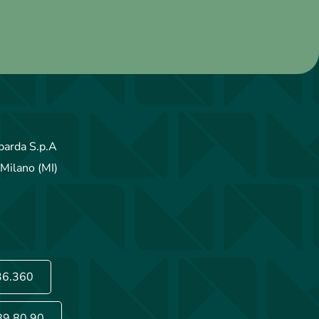
arda S.p.A
Milano (MI)
36.360
89.80.90