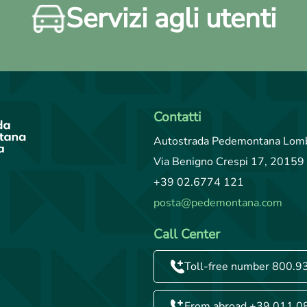
Servizi agli utenti
Contatti
Autostrada Pedemontana Lomb
Via Benigno Crespi 17, 20159 
+39 02.6774 121
posta@pedemontana.com
Call Center
Toll-free number 800.9
From abroad +39.011.0