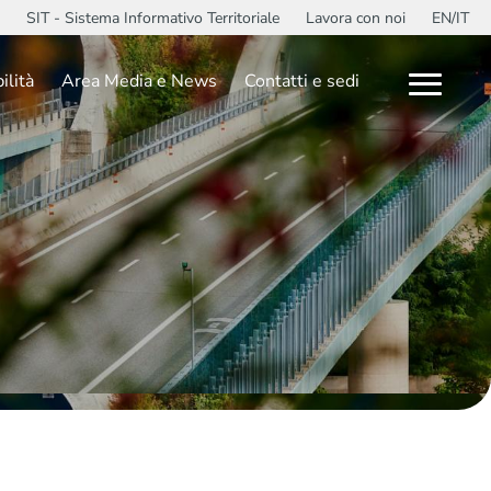
SIT - Sistema Informativo Territoriale
Lavora con noi
EN/IT
ilità
Area Media e News
Contatti e sedi