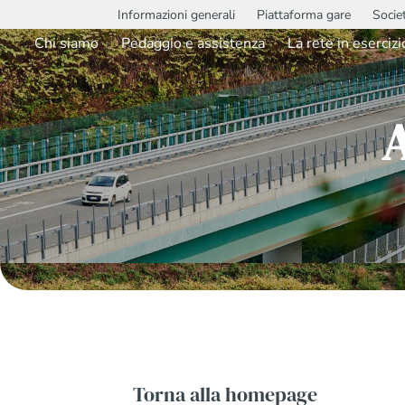
Informazioni generali
Piattaforma gare
Socie
Chi siamo
Pedaggio e assistenza
La rete in esercizi
Torna alla homepage