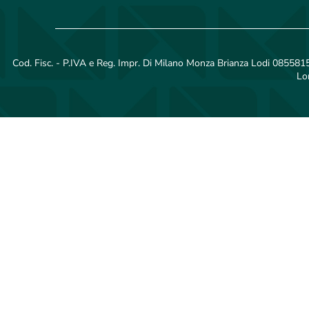
Cod. Fisc. - P.IVA e Reg. Impr. Di Milano Monza Brianza Lodi 08558150
Lo