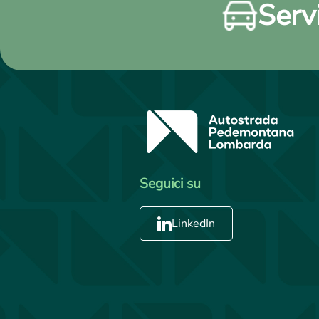
Servi
Seguici su
LinkedIn