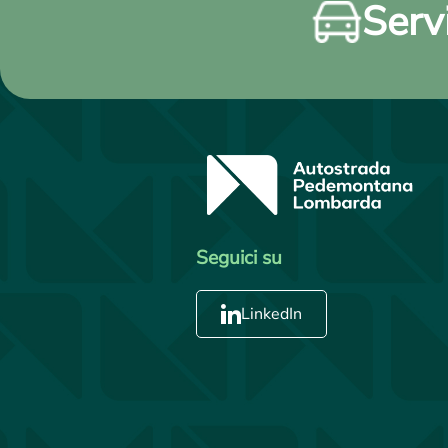
Servi
Seguici su
LinkedIn