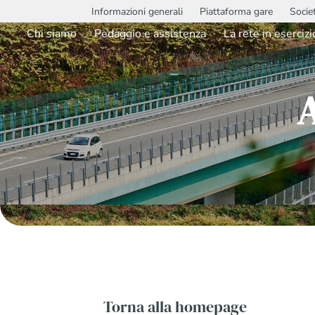
Informazioni generali
Piattaforma gare
Socie
Chi siamo
Pedaggio e assistenza
La rete in esercizi
Torna alla homepage