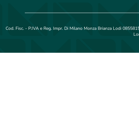
Cod. Fisc. - P.IVA e Reg. Impr. Di Milano Monza Brianza Lodi 08558150
Lo