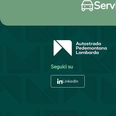
Servi
Seguici su
LinkedIn