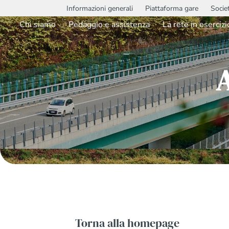
Informazioni generali
Piattaforma gare
Socie
Chi siamo
Pedaggio e assistenza
La rete in esercizi
Torna alla homepage