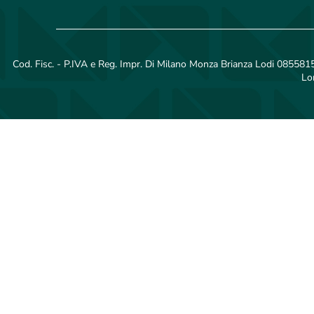
Cod. Fisc. - P.IVA e Reg. Impr. Di Milano Monza Brianza Lodi 08558150
Lo