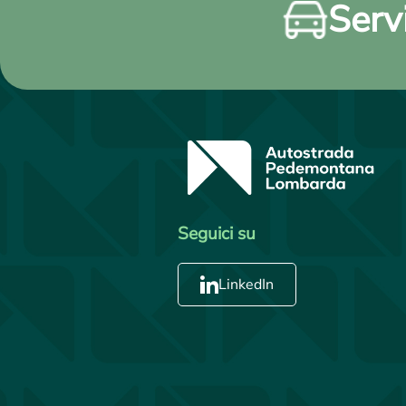
Servi
Seguici su
LinkedIn