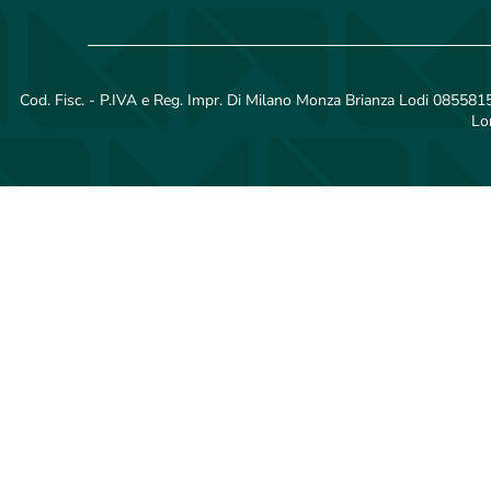
Cod. Fisc. - P.IVA e Reg. Impr. Di Milano Monza Brianza Lodi 08558150
Lo