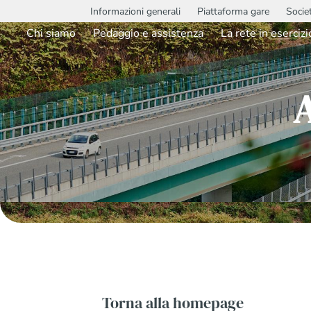
Informazioni generali
Piattaforma gare
Socie
Chi siamo
Pedaggio e assistenza
La rete in esercizi
Torna alla homepage