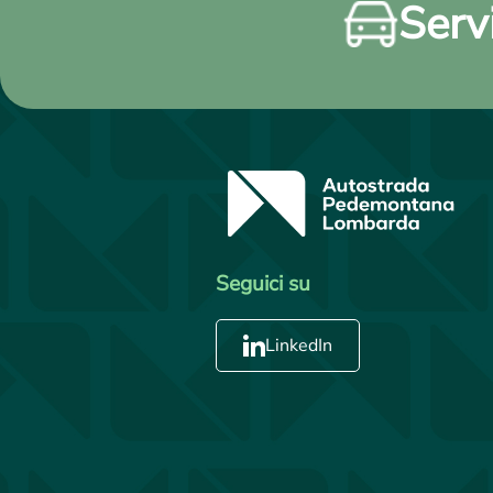
Servi
Seguici su
LinkedIn