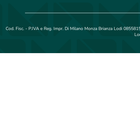
Cod. Fisc. - P.IVA e Reg. Impr. Di Milano Monza Brianza Lodi 08558150
Lo