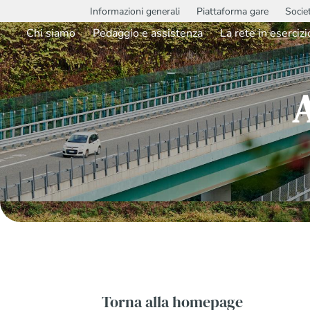
Informazioni generali
Piattaforma gare
Socie
Chi siamo
Pedaggio e assistenza
La rete in esercizi
Torna alla homepage