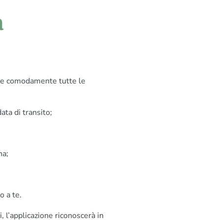
a
re comodamente tutte le
ata di transito;
na;
o a te.
, l’applicazione riconoscerà in