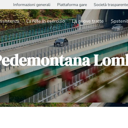
Informazioni generali
Piattaforma gare
Società trasparente
ssistenza
La rete in esercizio
Le nuove tratte
Sostenib
Pedemontana Lom