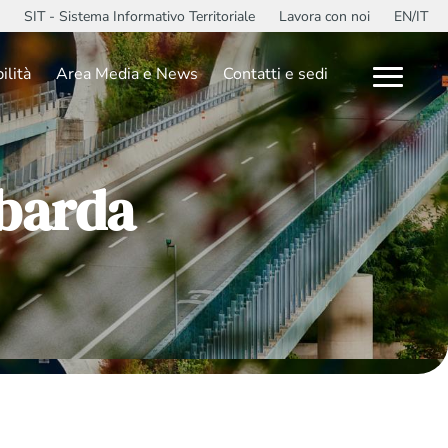
SIT - Sistema Informativo Territoriale
Lavora con noi
EN/IT
ilità
Area Media e News
Contatti e sedi
barda