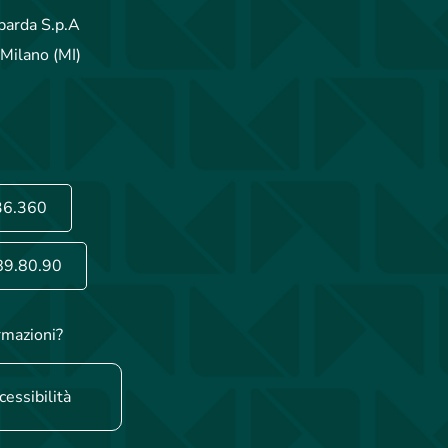
arda S.p.A
Milano (MI)
36.360
89.80.90
rmazioni?
cessibilità