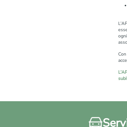
L’AP
esse
ogni
asso
Con 
acce
L’AP
subi
Servi