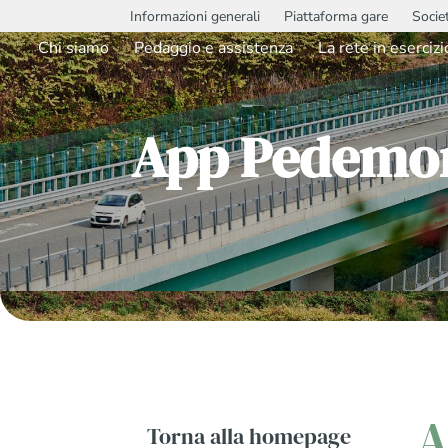
Informazioni generali
Piattaforma gare
Socie
Chi siamo
Pedaggio e assistenza
La rete in esercizi
App Pedemo
A
Torna alla homepage