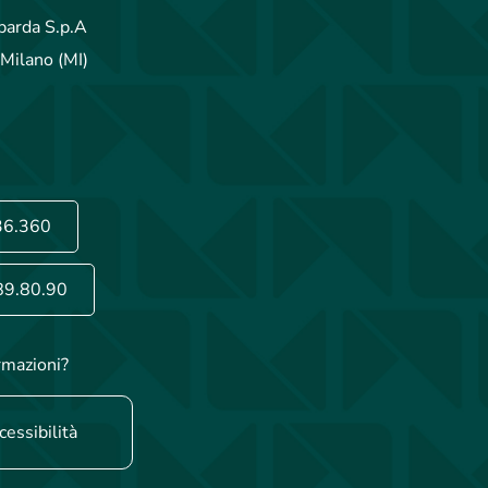
arda S.p.A
Milano (MI)
36.360
89.80.90
rmazioni?
cessibilità