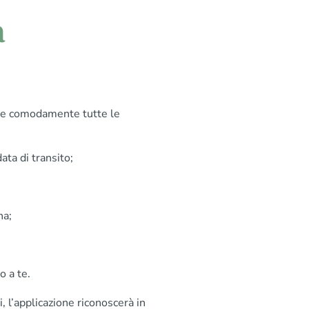
a
re comodamente tutte le
ata di transito;
na;
o a te.
, l’applicazione riconoscerà in