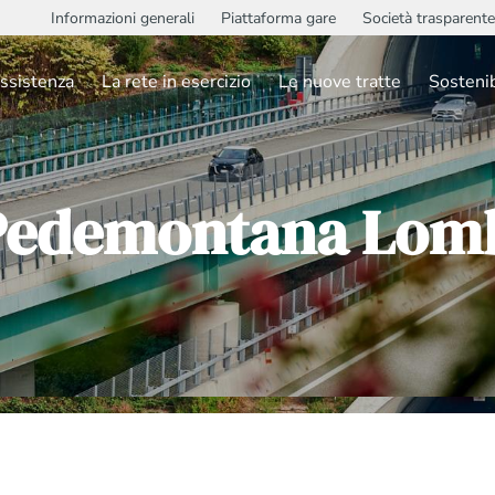
Informazioni generali
Piattaforma gare
Società trasparente
ssistenza
La rete in esercizio
Le nuove tratte
Sostenib
Pedemontana Lom