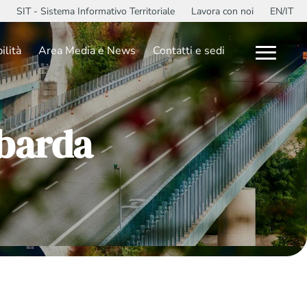
SIT - Sistema Informativo Territoriale
Lavora con noi
EN/IT
ilità
Area Media e News
Contatti e sedi
barda