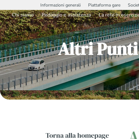
Informazioni generali
Piattaforma gare
Socie
Chi siamo
Pedaggio e assistenza
La rete in esercizi
Altri Punt
A
Torna alla homepage